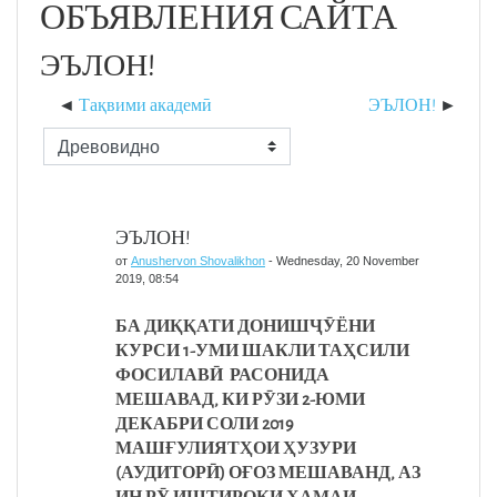
ОБЪЯВЛЕНИЯ САЙТА
ЭЪЛОН!
Тақвими академӣ
ЭЪЛОН!
Режим отображения
ЭЪЛОН!
от
Anushervon Shovalikhon
-
Wednesday, 20 November
2019, 08:54
БА ДИ
ҚҚ
АТИ
ДОНИШ
ҶӮ
ЁНИ
КУРСИ
1-УМ
И ШАКЛИ ТА
Ҳ
СИЛИ
ФОСИЛАВ
Ӣ
РАСОНИДА
МЕШАВАД, КИ Р
Ӯ
ЗИ
2-
ЮМИ
ДЕКАБРИ
СОЛИ
2019
МАШ
Ғ
УЛИЯТ
Ҳ
ОИ
Ҳ
УЗУРИ
(АУДИТОР
Ӣ
) О
Ғ
ОЗ
МЕШАВАНД
,
АЗ
ИН
Р
Ӯ
ИШТИРОКИ
Ҳ
АМАИ