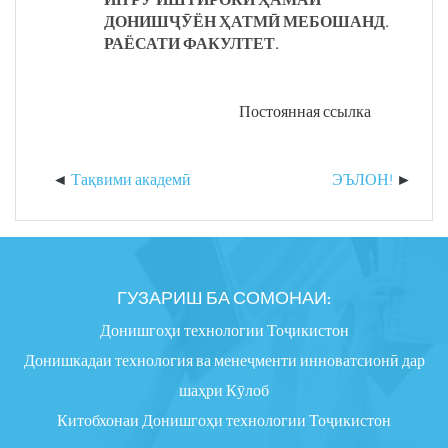
ДОНИШ
ҶӮ
ЁН
Ҳ
АТМ
Ӣ
МЕБОШАНД.
РАЁСАТИ ФАКУЛТЕТ.
Постоянная ссылка
Тақвими академӣ
ЭЪЛОН!
ГУЗАРИШ БА СОМОНАИ:
Донишгоҳи технологии Тоҷикистон
Донишкадаи технология ва менеҷменти инноватсионӣ дар
шаҳри Кӯлоб
Китобхонаи Донишгоҳи технологии Тоҷикистон