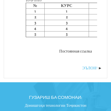
№
КУРС
1
1
2
2
3
3
2
4
4
5
5
Постоянная ссылка
ЭЪЛОН!
ГУЗАРИШ БА СОМОНАИ:
Донишгоҳи технологии Тоҷикистон