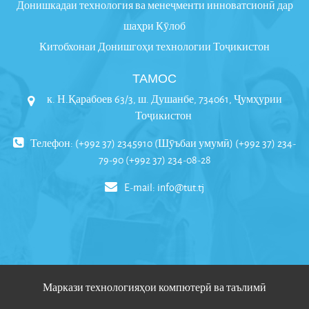
Донишкадаи технология ва менеҷменти инноватсионӣ дар
шаҳри Кӯлоб
Китобхонаи Донишгоҳи технологии Тоҷикистон
ТАМОС
к. Н.Қарабоев 63/3, ш. Душанбе, 734061, Ҷумҳурии
Тоҷикистон
Телефон: (+992 37) 2345910 (Шӯъбаи умумӣ) (+992 37) 234-
79-90 (+992 37) 234-08-28
E-mail:
info@tut.tj
Маркази технологияҳои компютерӣ ва таълимӣ